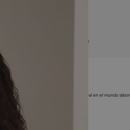
+400K
+80%
Estudiantes
Empleabilidad
formados
empresas más punteras
tégicos
para garantizarte una experiencia real en el mundo labora