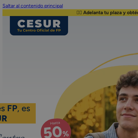
Saltar al contenido principal
👉🏽 Adelanta tu plaza y obtén hasta un 50% de D
es
FP
, es
UR
Hasta
50
%