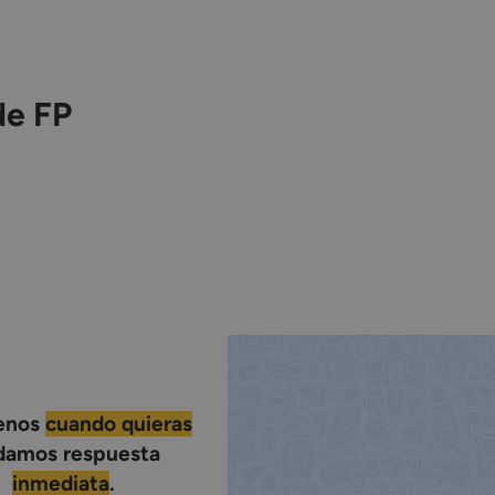
de FP
benos
cuando quieras
damos respuesta
inmediata
.