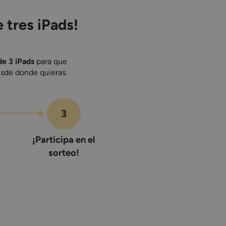
 tres iPads!
de 3 iPads
para que
esde donde quieras.
3
¡Participa en el
sorteo!