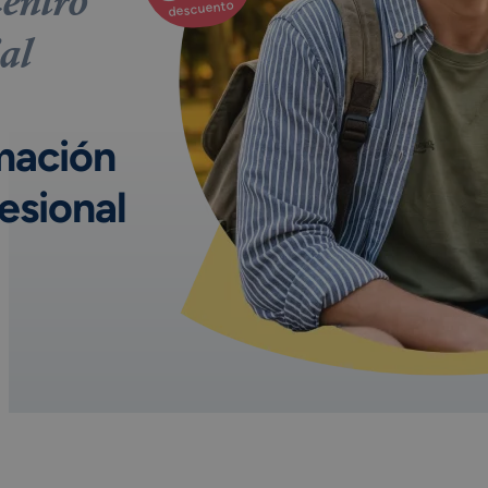
entro
descuento
al
mación
esional