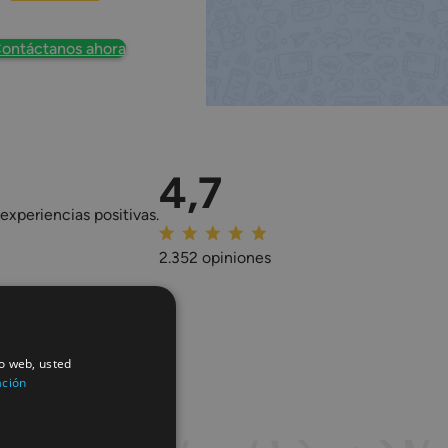
ontáctanos ahora
4,7
experiencias positivas.
2.352 opiniones
io web, usted
ación